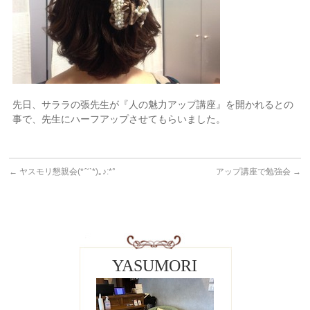
先日、サララの張先生が『人の魅力アップ講座』を開かれるとの
事で、先生にハーフアップさせてもらいました。
←
ヤスモリ懇親会(*ˊ˘ˋ*)｡♪:*°
アップ講座で勉強会
→
YASUMORI