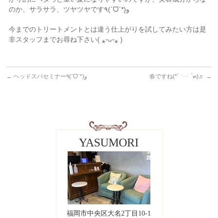
のか、サラサラ、ツヤツヤです‎٩(ˊᗜˋ*)و
今までのトリートメントとは違う仕上がりを試してみたい方は是
非スタッフまでお尋ね下さい‎( ⁎ᵕᴗᵕ⁎ )
←
ヘッドスパセミナー‎٩(ˊᗜˋ*)و
春ですね‎(*´╰╯`๓)♬
→
YASUMORI
福岡市中央区大名2丁目10-1