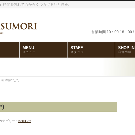
モリ）時間を忘れて心からくつろげるひと時を。
営業時間 10：00-18：
MENU
STAFF
SHOP IN
メニュー
スタッフ
店舗情報
登場(*^_^*)
*)
カテゴリー :
お知らせ